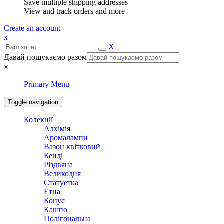
Save multiple shipping addresses
View and track orders and more
Create an account
x
X
Давай пошукаємо разом
×
Primary Menu
Toggle navigation
Колекції
Алхімія
Аромалампи
Вазон квітковий
Кенді
Різдвяна
Великодня
Статуетка
Етна
Конус
Кашпо
Полігональна