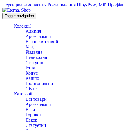
Перевірка замовлення
Розташування Шоу-Руму
Мій Профіль
Toggle navigation
Колекції
Алхімія
Аромалампи
Вазон квітковий
Кенді
Різдвяна
Великодня
Статуетка
Етна
Конус
Кашпо
Полігональна
Сімпл
Категорії
Всі товари
Аромалампи
Вази
Горшки
Декор
Статуетки