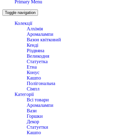
Primary Menu
Toggle navigation
Колекції
Алхімія
Аромалампи
Вазон квітковий
Кенді
Різдвяна
Великодня
Статуетка
Етна
Конус
Кашпо
Полігональна
Сімпл
Категорії
Всі товари
Аромалампи
Вази
Горшки
Декор
Статуетки
Кашпо