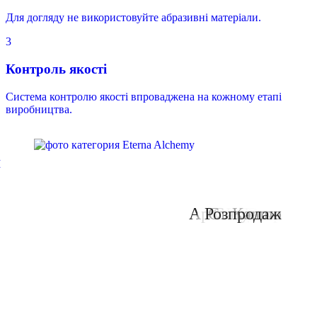
Для догляду не використовуйте абразивні матеріали.
3
Контроль якості
Система контролю якості впроваджена на кожному етапі
виробництва.
я
Аромалампи
Розпродаж
Статуетки
Свічники
Горшки
Кашпо
Декор
Вази