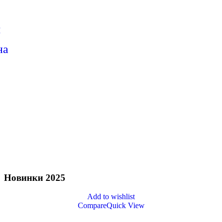
я
на
Новинки 2025
Add to wishlist
Compare
Quick View