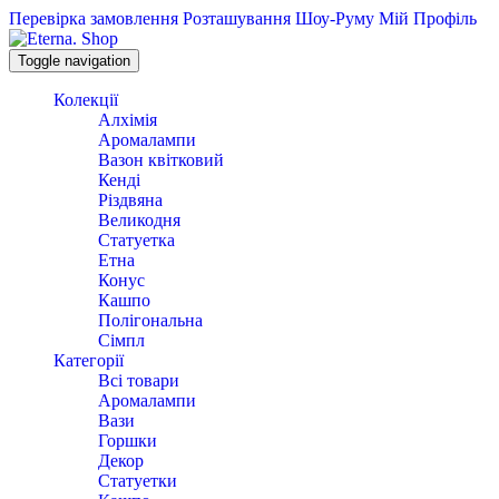
Перевірка замовлення
Розташування Шоу-Руму
Мій Профіль
Toggle navigation
Колекції
Алхімія
Аромалампи
Вазон квітковий
Кенді
Різдвяна
Великодня
Статуетка
Етна
Конус
Кашпо
Полігональна
Сімпл
Категорії
Всі товари
Аромалампи
Вази
Горшки
Декор
Статуетки