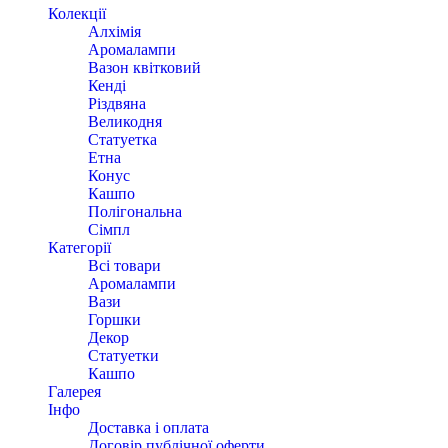
Колекції
Алхімія
Аромалампи
Вазон квітковий
Кенді
Різдвяна
Великодня
Статуетка
Етна
Конус
Кашпо
Полігональна
Сімпл
Категорії
Всі товари
Аромалампи
Вази
Горшки
Декор
Статуетки
Кашпо
Галерея
Інфо
Доставка і оплата
Договір публічної оферти