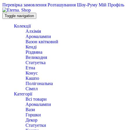
Перевірка замовлення
Розташування Шоу-Руму
Мій Профіль
Toggle navigation
Колекції
Алхімія
Аромалампи
Вазон квітковий
Кенді
Різдвяна
Великодня
Статуетка
Етна
Конус
Кашпо
Полігональна
Сімпл
Категорії
Всі товари
Аромалампи
Вази
Горшки
Декор
Статуетки