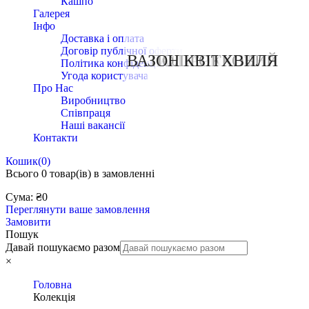
Кашпо
Галерея
Інфо
Доставка і оплата
Договір публічної оферти
ВАЗОН КВІТКОВИЙ
ПОЛІГОНАЛЬНА
АРОМАЛАМПИ
ПАСХАЛЬНА
РІЗДВЯНА
АЛХІМІЯ
КАКТУС
КАШПО
ХВИЛЯ
КИТАЙ
СІМПЛ
КЕНДІ
ЕТНА
Політика конфіденційності
Угода користувача
Про Нас
Виробництво
Співпраця
Наші вакансії
Контакти
Кошик
(0)
Всього
0 товар(ів)
в замовленні
Сума:
₴
0
Переглянути ваше замовлення
Замовити
Пошук
Давай пошукаємо разом
×
Головна
Колекція