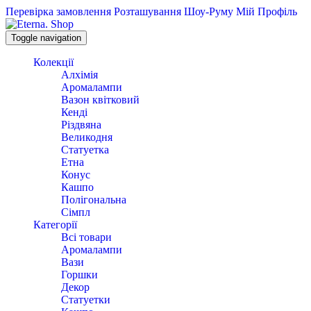
Перевірка замовлення
Розташування Шоу-Руму
Мій Профіль
Toggle navigation
Колекції
Алхімія
Аромалампи
Вазон квітковий
Кенді
Різдвяна
Великодня
Статуетка
Етна
Конус
Кашпо
Полігональна
Сімпл
Категорії
Всі товари
Аромалампи
Вази
Горшки
Декор
Статуетки