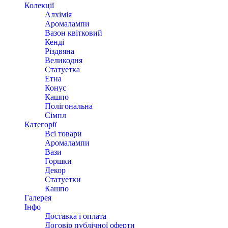
Колекції
Алхімія
Аромалампи
Вазон квітковий
Кенді
Різдвяна
Великодня
Статуетка
Етна
Конус
Кашпо
Полігональна
Сімпл
Категорії
Всі товари
Аромалампи
Вази
Горшки
Декор
Статуетки
Кашпо
Галерея
Інфо
Доставка і оплата
Договір публічної оферти