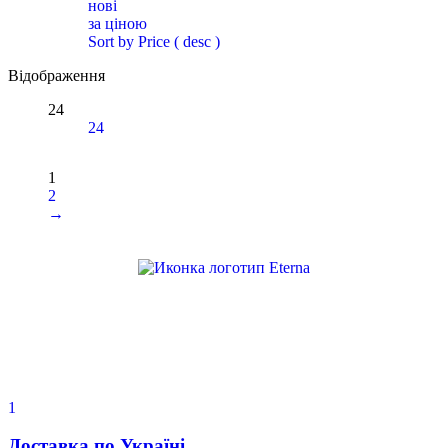
нові
за ціною
Sort by Price ( desc )
Відображення
24
24
1
2
→
1
Доставка по Україні