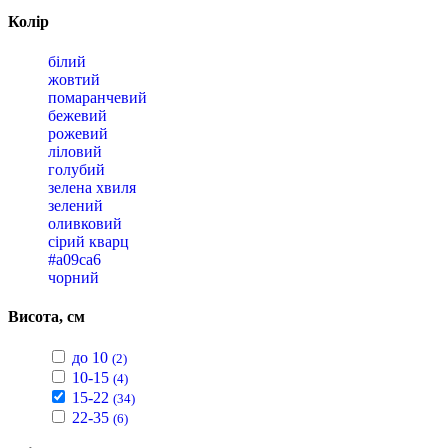
Колір
білий
жовтий
помаранчевий
бежевий
рожевий
ліловий
голубий
зелена хвиля
зелений
оливковий
сірий кварц
#a09ca6
чорний
Висота, см
до 10
(2)
10-15
(4)
15-22
(34)
22-35
(6)