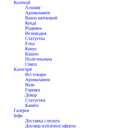
Колекції
Алхімія
Аромалампи
Вазон квітковий
Кенді
Різдвяна
Великодня
Статуетка
Етна
Конус
Кашпо
Полігональна
Сімпл
Категорії
Всі товари
Аромалампи
Вази
Горшки
Декор
Статуетки
Кашпо
Галерея
Інфо
Доставка і оплата
Договір публічної оферти