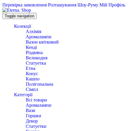
Перевірка замовлення
Розташування Шоу-Руму
Мій Профіль
Toggle navigation
Колекції
Алхімія
Аромалампи
Вазон квітковий
Кенді
Різдвяна
Великодня
Статуетка
Етна
Конус
Кашпо
Полігональна
Сімпл
Категорії
Всі товари
Аромалампи
Вази
Горшки
Декор
Статуетки