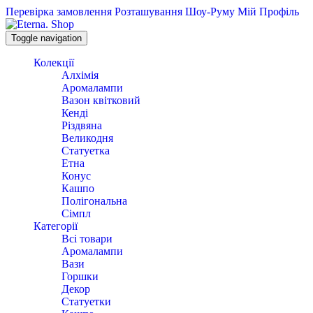
Перевірка замовлення
Розташування Шоу-Руму
Мій Профіль
Toggle navigation
Колекції
Алхімія
Аромалампи
Вазон квітковий
Кенді
Різдвяна
Великодня
Статуетка
Етна
Конус
Кашпо
Полігональна
Сімпл
Категорії
Всі товари
Аромалампи
Вази
Горшки
Декор
Статуетки