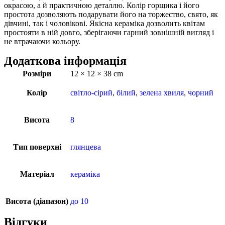
окрасою, а й практичною деталлю. Колір горщика і його
простота дозволяють подарувати його на торжество, свято, як
дівчині, так і чоловікові. Якісна кераміка дозволить квітам
простояти в ній довго, зберігаючи гарний зовнішній вигляд і
не втрачаючи кольору.
Додаткова інформація
Розміри
12 × 12 × 38 cm
Колір
світло-сірий
,
білий
,
зелена хвиля
,
чорний
Висота
8
Тип поверхні
глянцева
Матеріал
кераміка
Висота (діапазон)
до 10
Відгуки