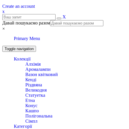
Create an account
x
X
Давай пошукаємо разом
×
Primary Menu
Toggle navigation
Колекції
Алхімія
Аромалампи
Вазон квітковий
Кенді
Різдвяна
Великодня
Статуетка
Етна
Конус
Кашпо
Полігональна
Сімпл
Категорії